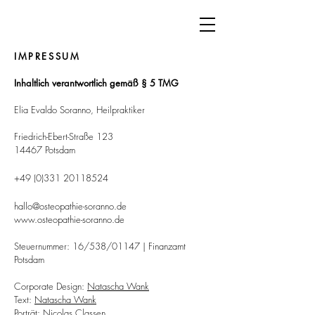
IMPRESSUM
Inhaltlich verantwortlich gemäß § 5 TMG
Elia Evaldo Soranno, Heilpraktiker
Friedrich-Ebert-Straße 123
14467 Potsdam
+49 (0)331 20118524
hallo@osteopathie-soranno.de
www.osteopathie-soranno.de
Steuernummer: 16/538/01147 | Finanzamt
Potsdam
Corporate Design:
Natascha Wank
Text:
Natascha Wank
Porträt: Nicolas Classen