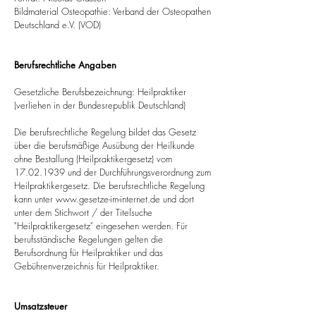
Bildmaterial Osteopathie: Verband der Osteopathen
Deutschland e.V. (VOD)
Berufsrechtliche Angaben
Gesetzliche Berufsbezeichnung: Heilpraktiker
(verliehen in der Bundesrepublik Deutschland)
Die berufsrechtliche Regelung bildet das Gesetz
über die berufsmäßige Ausübung der Heilkunde
ohne Bestallung (Heilpraktikergesetz) vom
17.02.1939
und der Durchführungsverordnung zum
Heilpraktikergesetz. Die berufsrechtliche Regelung
kann unter
www.gesetze-im-internet.de
und dort
unter dem Stichwort / der Titelsuche
"Heilpraktikergesetz" eingesehen werden. Für
berufsständische Regelungen gelten die
Berufsordnung für Heilpraktiker und das
Gebührenverzeichnis für Heilpraktiker.
Umsatzsteuer